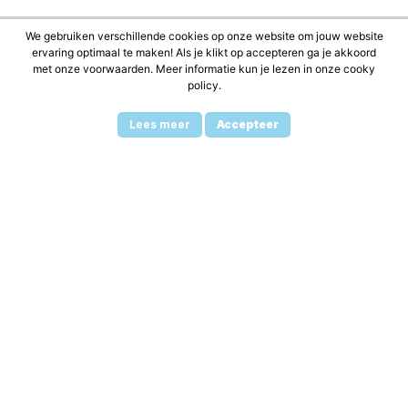
We gebruiken verschillende cookies op onze website om jouw website
Schrijf je in voor mijn
ervaring optimaal te maken! Als je klikt op accepteren ga je akkoord
met onze voorwaarden. Meer informatie kun je lezen in onze cooky
nieuwsbrief
policy.
Ontvang mijn persoonlijke Ibiza tips, fijne
Lees meer
Accepteer
plekjes en het Ibiza Gevoel direct in je inbox
Naam
*
Je e-mailadres
*
Schrijf je in