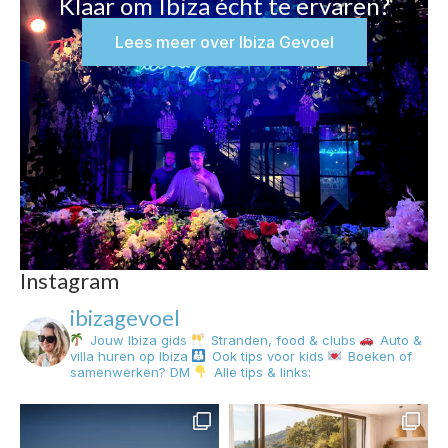
Klaar om Ibiza écht te ervaren?
Lees meer over Ibiza Gevoel
Instagram
ibizagevoel
Jouw Ibiza gids
Stranden, food & clubs
Auto &
villa huren op Ibiza
Ook tips voor kids
Boeken of
samenwerken? DM
Alle tips & links: