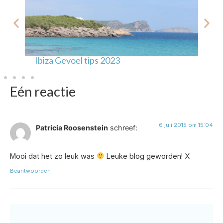
Ibiza Gevoel tips 2023
Ve
Eén reactie
6 juli 2015 om 15:04
Patricia Roosenstein
schreef:
Mooi dat het zo leuk was
Leuke blog geworden! X
Beantwoorden