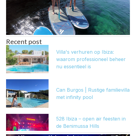
Recent post
Villa's verhuren op Ibiza:
waarom professioneel beheer
nu essentieel is
Can Burgos | Rustige familievilla
met infinity pool
528 Ibiza – open air feesten in
de Benimussa Hills