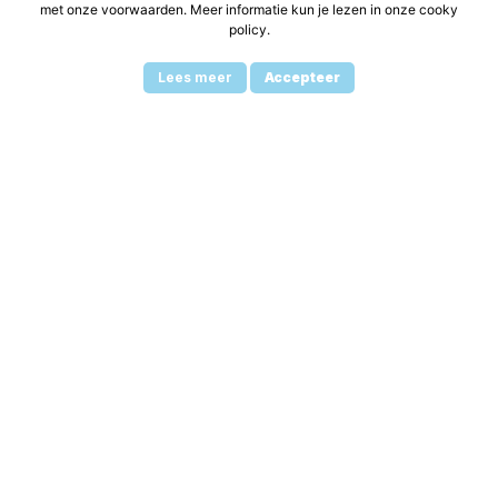
nieuwsbrief
met onze voorwaarden. Meer informatie kun je lezen in onze cooky
policy.
Ontvang mijn persoonlijke Ibiza tips, fijne
Lees meer
Accepteer
plekjes en het Ibiza Gevoel direct in je inbox
Naam
*
Je e-mailadres
*
Schrijf je in
Marketing door
ActiveCampaign