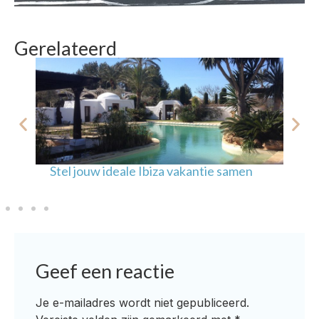
Gerelateerd
Stel jouw ideale Ibiza vakantie samen
On
Geef een reactie
Je e-mailadres wordt niet gepubliceerd.