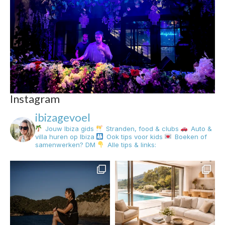
Instagram
ibizagevoel
Jouw Ibiza gids
Stranden, food & clubs
Auto &
villa huren op Ibiza
Ook tips voor kids
Boeken of
samenwerken? DM
Alle tips & links: