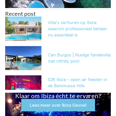
Recent post
Villa's verhuren op Ibiza:
waarom professioneel beheer
nu essentieel is
Can Burgos | Rustige familievilla
met infinity pool
528 Ibiza – open air feesten in
de Benimussa Hills
Klaar om Ibiza écht te ervaren?
Lees meer over Ibiza Gevoel