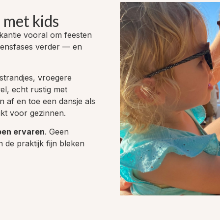
a met kids
kantie vooral om feesten
evensfases verder — en
strandjes, vroegere
l, echt rustig met
en af en toe een dansje als
hikt voor gezinnen.
ben ervaren
. Geen
n de praktijk fijn bleken