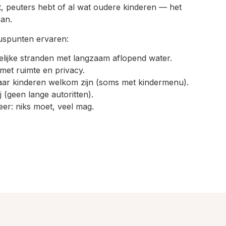
t, peuters hebt of al wat oudere kinderen — het
aan.
luspunten ervaren:
telijke stranden met langzaam aflopend water.
met ruimte en privacy.
ar kinderen welkom zijn (soms met kindermenu).
bij (geen lange autoritten).
r: niks moet, veel mag.