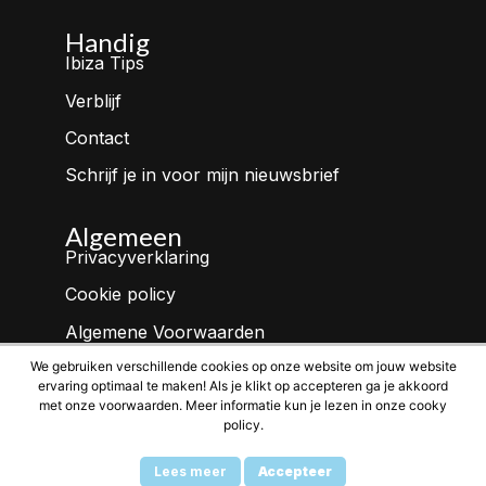
Handig
Ibiza Tips
Verblijf
Contact
Schrijf je in voor mijn nieuwsbrief
Algemeen
Privacyverklaring
Cookie policy
Algemene Voorwaarden
Bed and Breakfast Hartje Kloetinge
We gebruiken verschillende cookies op onze website om jouw website
ervaring optimaal te maken! Als je klikt op accepteren ga je akkoord
met onze voorwaarden. Meer informatie kun je lezen in onze cooky
policy.
Copyright Ibiza Gevoel © 2026
Lees meer
Accepteer