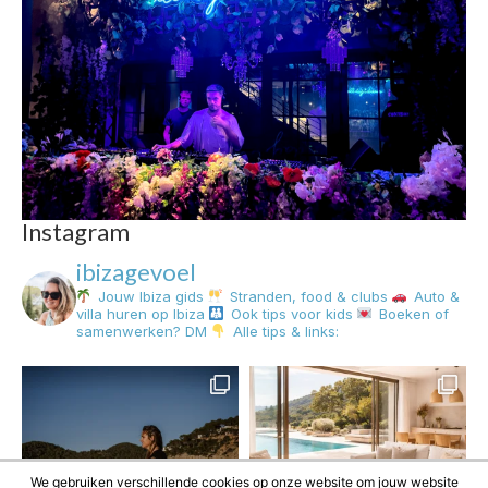
Instagram
ibizagevoel
Jouw Ibiza gids
Stranden, food & clubs
Auto &
villa huren op Ibiza
Ook tips voor kids
Boeken of
samenwerken? DM
Alle tips & links:
We gebruiken verschillende cookies op onze website om jouw website