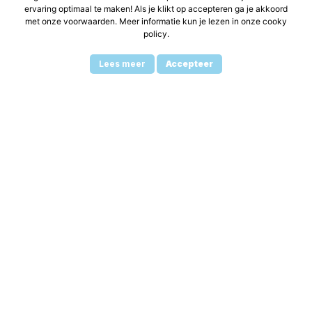
ervaring optimaal te maken! Als je klikt op accepteren ga je akkoord
met onze voorwaarden. Meer informatie kun je lezen in onze cooky
policy.
Lees meer
Accepteer
Laad meer
Volg mij op Instagram
Schrijf je in voor mijn