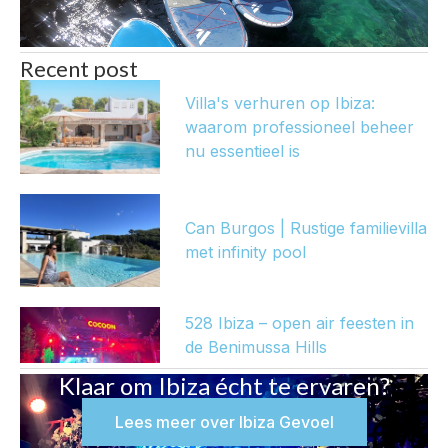
Recent post
Villa's verhuren op Ibiza:
waarom professioneel beheer
nu essentieel is
Can Burgos | Rustige familievilla
met infinity pool
528 Ibiza – open air feesten in
de Benimussa Hills
Klaar om Ibiza écht te ervaren?
Lees meer over Ibiza Gevoel