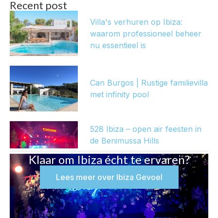
Recent post
Villa's verhuren op Ibiza:
waarom professioneel beheer
nu essentieel is
Can Burgos | Rustige familievilla
met infinity pool
528 Ibiza – open air feesten in
de Benimussa Hills
Klaar om Ibiza écht te ervaren?
Lees meer over Ibiza Gevoel