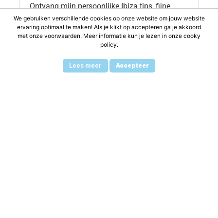
Ontvang mijn persoonlijke Ibiza tips, fijne
plekjes en het Ibiza Gevoel direct in je inbox
We gebruiken verschillende cookies op onze website om jouw website
ervaring optimaal te maken! Als je klikt op accepteren ga je akkoord
met onze voorwaarden. Meer informatie kun je lezen in onze cooky
Naam
*
policy.
Lees meer
Accepteer
Je e-mailadres
*
Schrijf je in
Marketing door
ActiveCampaign