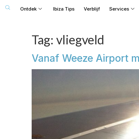
Ontdek
Ibiza Tips
Verblijf
Services
Tag:
vliegveld
Vanaf Weeze Airport me