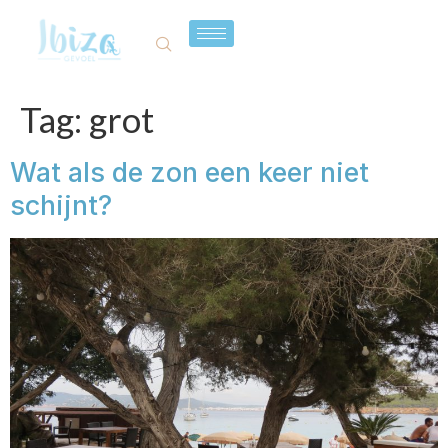
Tag:
grot
Wat als de zon een keer niet
schijnt?