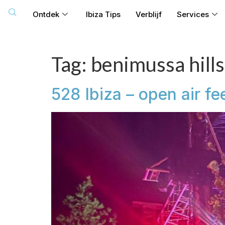
Ontdek
Ibiza Tips
Verblijf
Services
Tag:
benimussa hills
528 Ibiza – open air fe