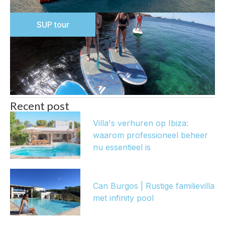
SUP tour
Recent post
Villa's verhuren op Ibiza:
waarom professioneel beheer
nu essentieel is
Can Burgos | Rustige familievilla
met infinity pool