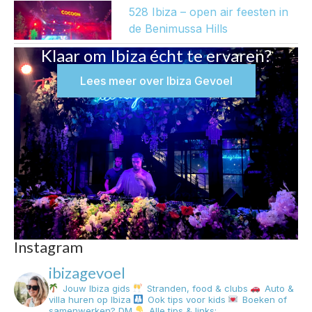
528 Ibiza – open air feesten in
de Benimussa Hills
Klaar om Ibiza écht te ervaren?
Lees meer over Ibiza Gevoel
Instagram
ibizagevoel
Jouw Ibiza gids
Stranden, food & clubs
Auto &
villa huren op Ibiza
Ook tips voor kids
Boeken of
samenwerken? DM
Alle tips & links: