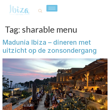
Tag:
sharable menu
Madunia Ibiza – dineren met
uitzicht op de zonsondergang