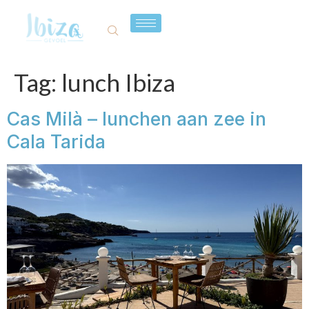
Tag:
lunch Ibiza
Cas Milà – lunchen aan zee in
Cala Tarida